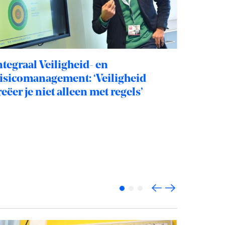
ntegraal Veiligheid- en
Opleidi
isicomanagement: ‘Veiligheid
organi
reëer je niet alleen met regels’
bijdrag