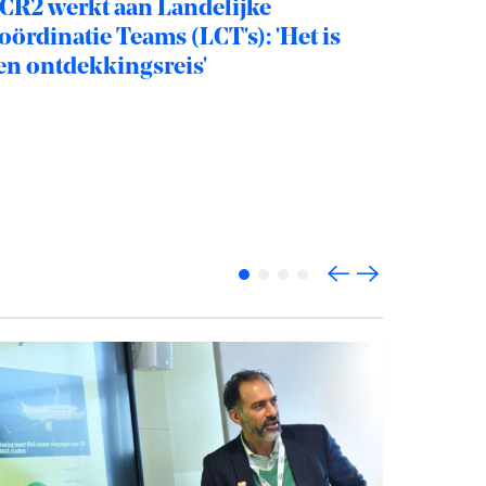
CR2 werkt aan Landelijke
Systee
oördinatie Teams (LCT's): 'Het is
Delta: 
en ontdekkingsreis'
watercr