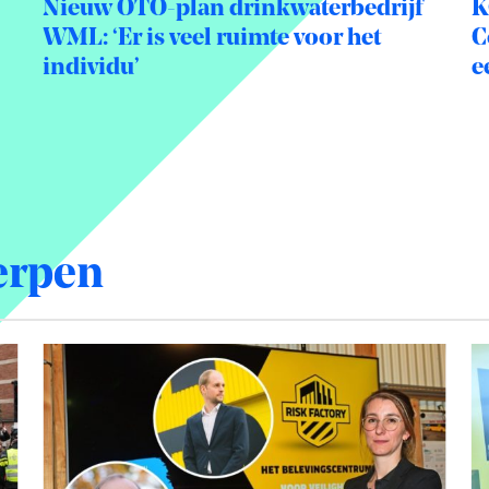
Nieuw OTO-plan drinkwaterbedrijf
K
WML: ‘Er is veel ruimte voor het
C
individu’
e
erpen