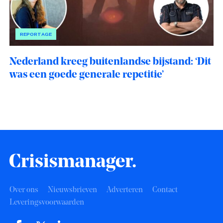
REPORTAGE
Nederland kreeg buitenlandse bijstand: ‘Dit
was een goede generale repetitie’
Over ons
Nieuwsbrieven
Adverteren
Contact
Leveringsvoorwaarden