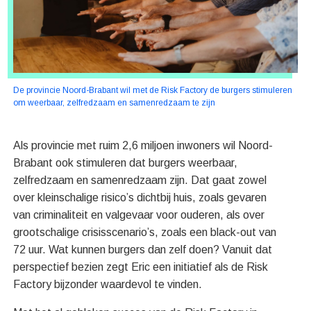
De provincie Noord-Brabant wil met de Risk Factory de burgers stimuleren
om weerbaar, zelfredzaam en samenredzaam te zijn
Als provincie met ruim 2,6 miljoen inwoners wil Noord-
Brabant ook stimuleren dat burgers weerbaar,
zelfredzaam en samenredzaam zijn. Dat gaat zowel
over kleinschalige risico’s dichtbij huis, zoals gevaren
van criminaliteit en valgevaar voor ouderen, als over
grootschalige crisisscenario’s, zoals een black-out van
72 uur. Wat kunnen burgers dan zelf doen? Vanuit dat
perspectief bezien zegt Eric een initiatief als de Risk
Factory bijzonder waardevol te vinden.