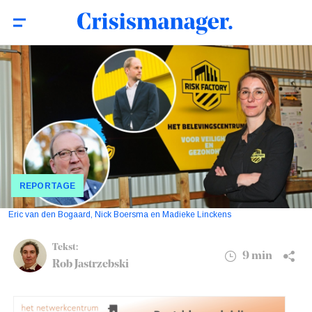
Risk Factory-netwerk bouwt aan
9 min
landelijke dekking
REPORTAGE
Eric van den Bogaard, Nick Boersma en Madieke Linckens
Tekst:
9 min
Rob Jastrzebski