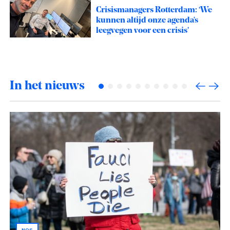
Crisismanagers Rotterdam: ‘We
kunnen altijd onze agenda's
leegvegen voor een crisis’
In het nieuws
NOS