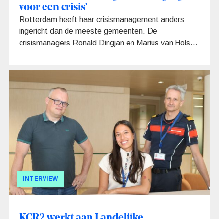
voor een crisis’
Rotterdam heeft haar crisismanagement anders
ingericht dan de meeste gemeenten. De
crisismanagers Ronald Dingjan en Marius van Holst,
beiden werkzaam bij de directie Veiligheid, kunnen
hun agenda altijd leegvegen voor een crisis. Aan de
hand van twee cases laten ze zien hoe dat werkt:
de NAVO-top en een quarantainedorp dat in enkele
dagen uit de grond werd gestampt.
INTERVIEW
KCR2 werkt aan Landelijke