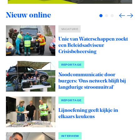
Nieuw online
VACATURE
Unie van Waterschappen zoekt
een Beleidsadviseur
Crisisbeheersing
REPORTAGE
Noodcommunicatie door
burgers: ‘Ons netwerk blijft bij
langdurige stroomuitval’
REPORTAGE
Lijnoefening geeft kijkje in
elkaars keukens
INTERVIEW