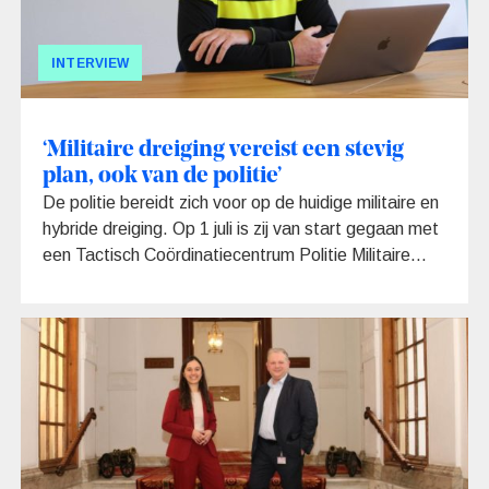
INTERVIEW
‘Militaire dreiging vereist een stevig
plan, ook van de politie’
De politie bereidt zich voor op de huidige militaire en
hybride dreiging. Op 1 juli is zij van start gegaan met
een Tactisch Coördinatiecentrum Politie Militaire
Dreiging (TCCP-MD). Hier worden de actuele
dreigingen gemonitord en afgestemd met de multi-
partners. Hoe gaat dit TCCP-MD te werk? En wat
heeft de politie nog meer gedaan om voorbereid te
zijn? Een interview met politiechef Jan van
Loosbroek.