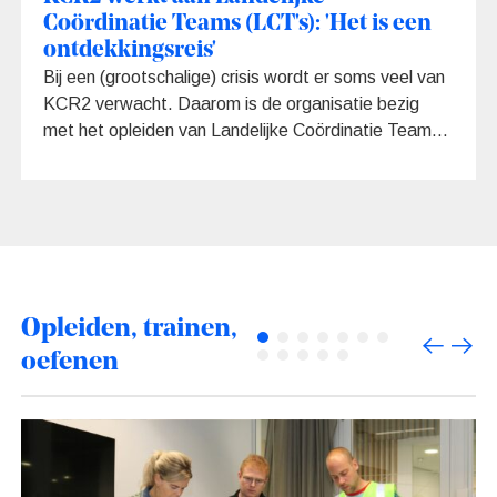
Coördinatie Teams (LCT's): 'Het is een
ontdekkingsreis'
Bij een (grootschalige) crisis wordt er soms veel van
KCR2 verwacht. Daarom is de organisatie bezig
met het opleiden van Landelijke Coördinatie Teams
(LCT's) die tijdelijk kunnen bijspringen. Wat doen de
LCT's? En waarom is het leuk om voor een LCT te
werken? We gingen langs voor een interview.
Opleiden, trainen,
oefenen