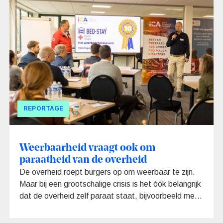
kunnen overheden in crisistijd al hun benodigde
logistieke en materiële ondersteuning via één loket
bij de private sector aanvragen. Heel praktisch en
efficiënt in de hectiek van een crisis, vindt de
veiligheidsregio Utrecht, die inmiddels een
overeenkomst met ICA heeft gesloten.
REPORTAGE
Weerbaarheid vraagt ook om
paraatheid van de overheid
De overheid roept burgers op om weerbaar te zijn.
Maar bij een grootschalige crisis is het óók belangrijk
dat de overheid zelf paraat staat, bijvoorbeeld met
noodaggregaten en noodopvanglocaties. Hoe zorg
je voor die paraatheid zonder dat je grote voorraden