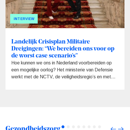
INTERVIEW
Landelijk Crisisplan Militaire
Dreigingen: “We bereiden ons voor op
de worst case scenario’s”
Hoe kunnen we ons in Nederland voorbereiden op
een mogelijke oorlog? Het ministerie van Defensie
werkt met de NCTV, de veiligheidsregio’s en met
andere crisispartners aan de ontwikkeling van het
Landelijk Crisisplan Militaire Dreigingen. “We
bereiden ons voor op de worst case scenario’s”,
zeggen Jos Leenheer en Naomi ter Haar van het
ministerie. “Want hoe beter we ons voorbereiden,
hoe groter de afschrikkingskracht en hoe minder
groot de kans is dat iemand het aandurft ons aan te
Gezondheidszorg