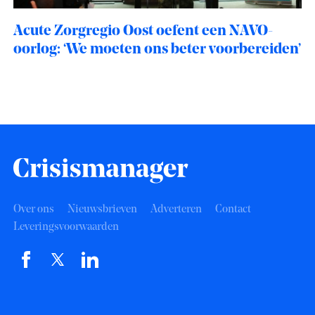
Acute Zorgregio Oost oefent een NAVO-
oorlog: ‘We moeten ons beter voorbereiden’
Over ons
Nieuwsbrieven
Adverteren
Contact
Leveringsvoorwaarden