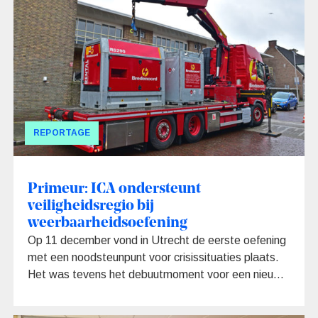
REPORTAGE
Primeur: ICA ondersteunt
veiligheidsregio bij
weerbaarheidsoefening
Op 11 december vond in Utrecht de eerste oefening
met een noodsteunpunt voor crisissituaties plaats.
Het was tevens het debuutmoment voor een nieuwe
vorm van ondersteuning van de overheid vanuit het
bedrijfsleven. Via de Infra Capacity Alliance (ICA)