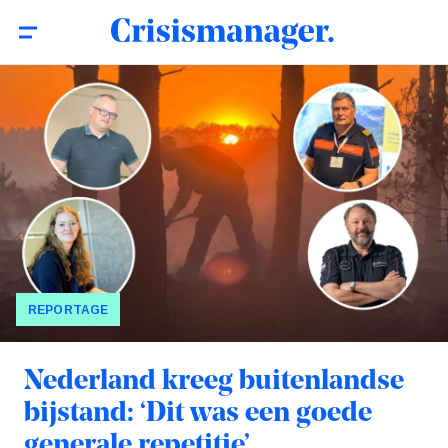
REPORTAGE
Nederland kreeg buitenlandse
bijstand: ‘Dit was een goede
generale repetitie’