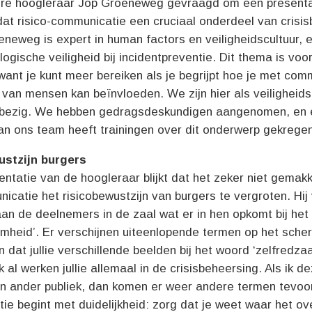
re hoogleraar Jop Groeneweg gevraagd om een presenta
at risico-communicatie een cruciaal onderdeel van crisi
eneweg is expert in human factors en veiligheidscultuur, e
ogische veiligheid bij incidentpreventie. Dit thema is voo
 want je kunt meer bereiken als je begrijpt hoe je met com
van mensen kan beïnvloeden. We zijn hier als veiligheids
bezig. We hebben gedragsdeskundigen aangenomen, en 
an ons team heeft trainingen over dit onderwerp gekregen
ustzijn burgers
entatie van de hoogleraar blijkt dat het zeker niet gemakk
catie het risicobewustzijn van burgers te vergroten. Hij
aan de deelnemers in de zaal wat er in hen opkomt bij he
mheid’. Er verschijnen uiteenlopende termen op het scher
n dat jullie verschillende beelden bij het woord ‘zelfredza
 al werken jullie allemaal in de crisisbeheersing. Als ik d
en ander publiek, dan komen er weer andere termen tevoor
e begint met duidelijkheid: zorg dat je weet waar het ov