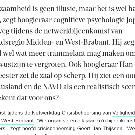
zaamheid is geen illusie, maar het is wel h
 zegt hoogleraar cognitieve psychologie Jo
eg tijdens de netwerkbijeenkomst van
idsregio Midden- en West-Brabant. Hij zegt
d wel wat meer trammelant mag maken om
wustzijn te vergroten. Ook hoogleraar Han
ter zet de zaal op scherp. Hij ziet een oo
usland en de NAVO als een realistisch scen
kent dat voor ons?
gast tijdens de Netwerkdag Crisisbeheersing van
Veilighei
 West-Brabant
. “We organiseren elk jaar zo’n bijeenkoms
ers”, zegt hoofd crisisbeheersing Geert-Jan Thijssen. “W