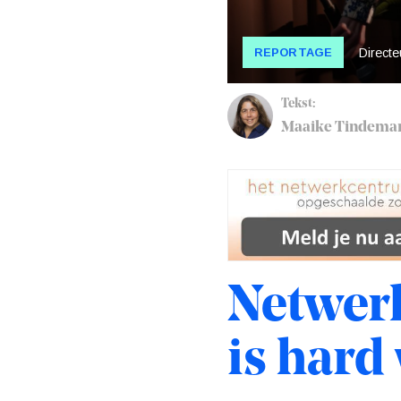
REPORTAGE
Directe
Tekst:
Maaike Tindema
Netwer
is hard