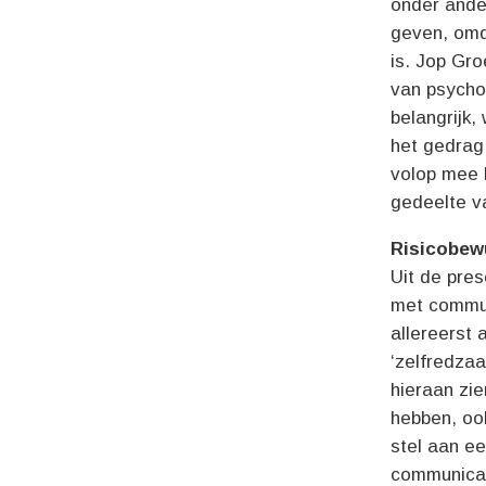
onder ande
geven, omd
is. Jop Gro
van psychol
belangrijk,
het gedrag 
volop mee 
gedeelte v
Risicobew
Uit de pres
met communi
allereerst 
‘zelfredzaa
hieraan zie
hebben, ook
stel aan e
communicati