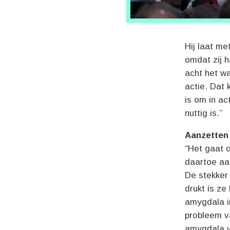
Hij laat me
omdat zij 
acht het wa
actie. Dat 
is om in ac
nuttig is.”
Aanzetten 
“Het gaat 
daartoe aan
De stekker 
drukt is ze
amygdala in
probleem va
amygdala vu