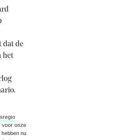
ard
p
 dat de
 het
rlog
ario.
dsregio
t voor onze
e hebben nu