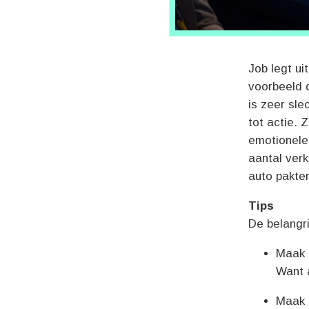
Job legt ui
voorbeeld 
is zeer sle
tot actie. 
emotionele 
aantal ver
auto pakten
Tips
De belangri
Maak 
Want 
Maak 