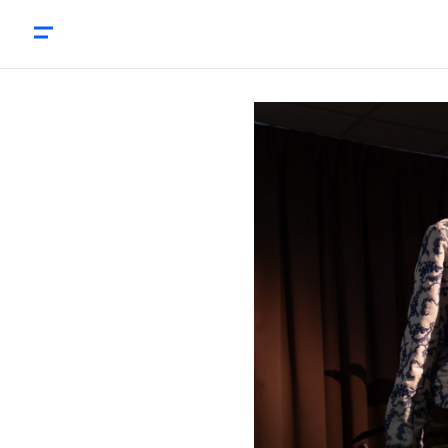
Netwerkdag: ‘Zelfredzaamheid is hard werken’