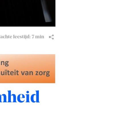
chte leestijd:
7 min
amheid