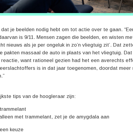
t dat je beelden nodig hebt om tot actie over te gaan. “E
daarvan is 9/11. Mensen zagen die beelden, en wisten me
cht nieuws als je per ongeluk in zo’n vliegtuig zit’. Dat ze
Ze pakten massaal de auto in plaats van het vliegtuig. Dat
reactie, want rationeel gezien had het een averechts eff
keerslachtoffers is in dat jaar toegenomen, doordat mee
.”
jkste tips van de hoogleraar zijn:
trammelant
alleen met trammelant, zet je de amygdala aan
een keuze