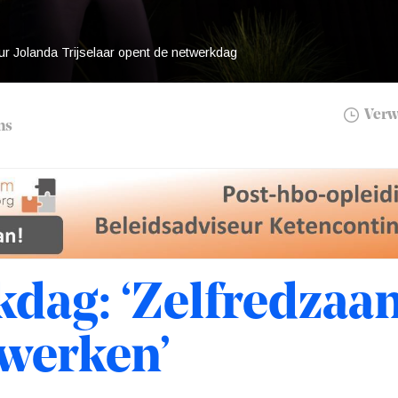
ur Jolanda Trijselaar opent de netwerkdag
Verwa
ns
kdag: ‘Zelfredza
 werken’