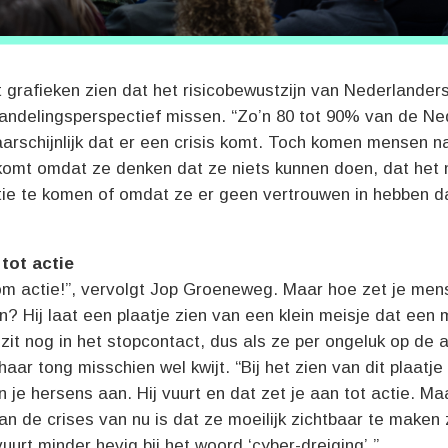
t grafieken zien dat het risicobewustzijn van Nederlanders
handelingsperspectief missen. “Zo’n 80 tot 90% van de Ne
arschijnlijk dat er een crisis komt. Toch komen mensen na
komt omdat ze denken dat ze niets kunnen doen, dat het 
tie te komen of omdat ze er geen vertrouwen in hebben da
tot actie
om actie!”, vervolgt Jop Groeneweg. Maar hoe zet je men
? Hij laat een plaatje zien van een klein meisje dat een mi
zit nog in het stopcontact, dus als ze per ongeluk op de 
 haar tong misschien wel kwijt. “Bij het zien van dit plaatj
 je hersens aan. Hij vuurt en dat zet je aan tot actie. Ma
n de crises van nu is dat ze moeilijk zichtbaar te maken 
urt minder hevig bij het woord ‘cyber-dreiging’.”