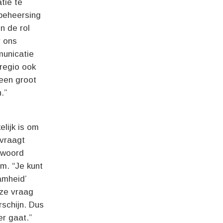
tie te
sbeheersing
n de rol
r ons
municatie
regio ook
een groot
.”
elijk is om
 vraagt
t woord
m. “Je kunt
amheid’
eze vraag
schijn. Dus
er gaat.”