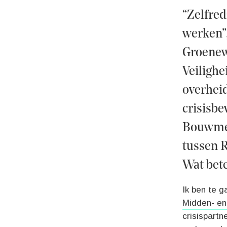
“Zelfred
werken”,
Groenew
Veilighe
overhei
crisisbe
Bouwmees
tussen R
Wat bete
Ik ben te 
Midden- en
crisispartn