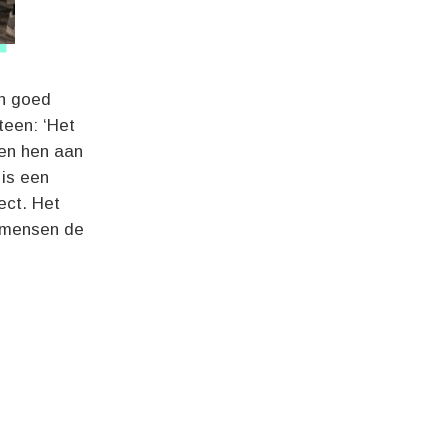
en goed
teen: ‘Het
tten hen aan
 is een
ect. Het
r mensen de