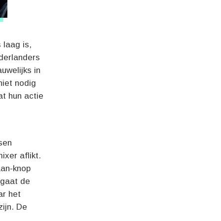
 laag is,
derlanders
uwelijks in
niet nodig
t hun actie
sen
xer aflikt.
aan-knop
e gaat de
ar het
zijn. De