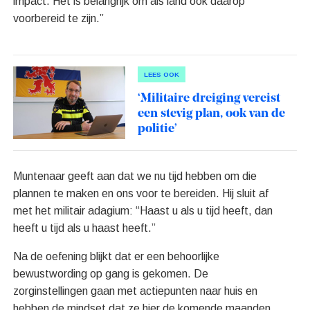
impact. Het is belangrijk om als land ook daarop
voorbereid te zijn.”
LEES OOK
‘Militaire dreiging vereist
een stevig plan, ook van de
politie’
Muntenaar geeft aan dat we nu tijd hebben om die
plannen te maken en ons voor te bereiden. Hij sluit af
met het militair adagium: “Haast u als u tijd heeft, dan
heeft u tijd als u haast heeft.”
Na de oefening blijkt dat er een behoorlijke
bewustwording op gang is gekomen. De
zorginstellingen gaan met actiepunten naar huis en
hebben de mindset dat ze hier de komende maanden