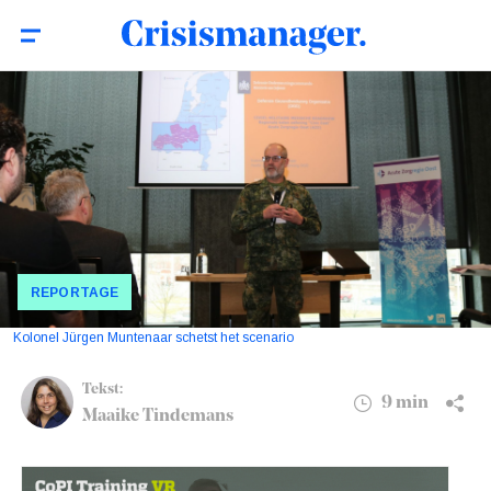
Acute Zorgregio Oost oefent een NAVO-
9 min
oorlog: ‘We moeten ons beter
voorbereiden’
REPORTAGE
Kolonel Jürgen Muntenaar schetst het scenario
Tekst:
9 min
Maaike Tindemans