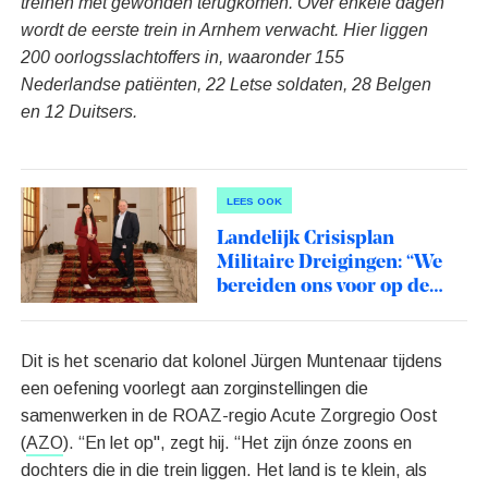
treinen met gewonden terugkomen. Over enkele dagen
wordt de eerste trein in Arnhem verwacht. Hier liggen
200 oorlogsslachtoffers in, waaronder 155
Nederlandse patiënten, 22 Letse soldaten, 28 Belgen
en 12 Duitsers.
LEES OOK
Landelijk Crisisplan
Militaire Dreigingen: “We
bereiden ons voor op de
worst case scenario’s”
Dit is het scenario dat kolonel Jürgen Muntenaar tijdens
een oefening voorlegt aan zorginstellingen die
samenwerken in de ROAZ-regio Acute Zorgregio Oost
(
AZO
). “En let op", zegt hij. “Het zijn ónze zoons en
dochters die in die trein liggen. Het land is te klein, als