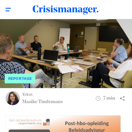
Post-HBO-opleiding: ‘Complexe crises
7 min
vragen om ketenbrede aanpak in de zorg’
REPORTAGE
Tekst:
7 min
Maaike Tindemans