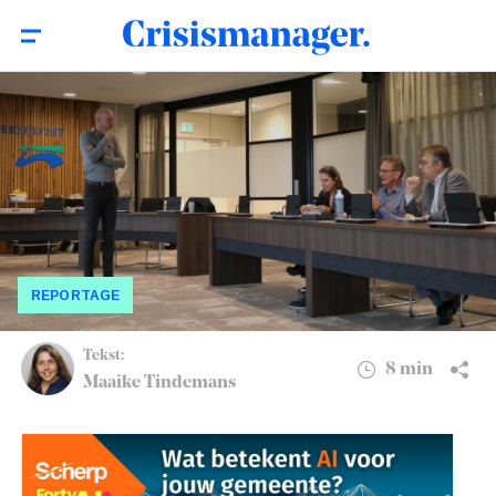
Cyberoefening waterschap
8 min
Noorderzijlvest: ‘We kijken terug op een
mooi resultaat’
REPORTAGE
Tekst:
8 min
Maaike Tindemans