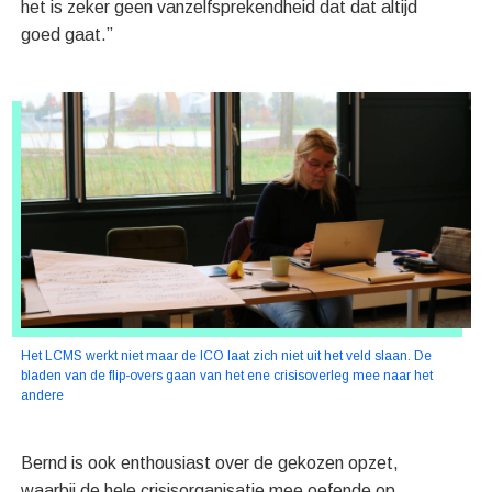
het is zeker geen vanzelfsprekendheid dat dat altijd
goed gaat.”
Het LCMS werkt niet maar de ICO laat zich niet uit het veld slaan. De
bladen van de flip-overs gaan van het ene crisisoverleg mee naar het
andere
Bernd is ook enthousiast over de gekozen opzet,
waarbij de hele crisisorganisatie mee oefende op