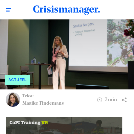
Netwerkdag Watercrises 2025: ‘We staan
7 min
voor een grote opgave’
ACTUEEL
Tekst:
7 min
Maaike Tindemans