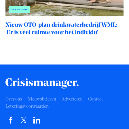
INTERVIEW
Nieuw OTO-plan drinkwaterbedrijf WML:
‘Er is veel ruimte voor het individu’
Over ons
Nieuwsbrieven
Adverteren
Contact
Leveringsvoorwaarden