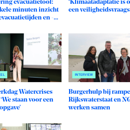
ring evacuatietool:
‘Klimaatadaptatie is 
nkele minuten inzicht
een veiligheidsvraags
evacuatietijden en -
’
EEL
INTERVIEW
rkdag Watercrises
Burgerhulp bij rampe
 ‘We staan voor een
Rijkswaterstaat en N
 opgave’
werken samen