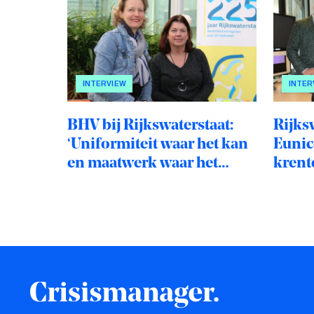
INTERVIEW
INTER
BHV bij Rijkswaterstaat:
Rijks
‘Uniformiteit waar het kan
Eunice
en maatwerk waar het
krente
nodig is’