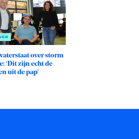
VIEW
waterstaat over storm
: ‘Dit zijn echt de
n uit de pap’