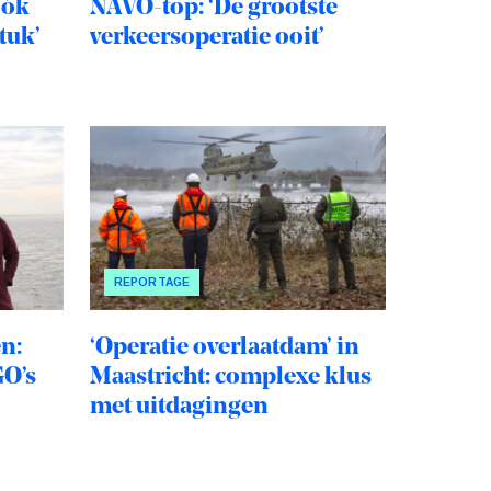
óók
NAVO-top: ‘De grootste
tuk’
verkeersoperatie ooit’
REPORTAGE
n:
‘Operatie overlaatdam’ in
GO’s
Maastricht: complexe klus
met uitdagingen