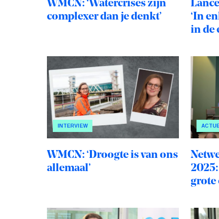
WMCN: ‘Watercrises zijn
Lance
complexer dan je denkt’
‘In e
in de 
routes
INTERVIEW
ACTU
WMCN: ‘Droogte is van ons
Netwe
allemaal’
2025:
grote