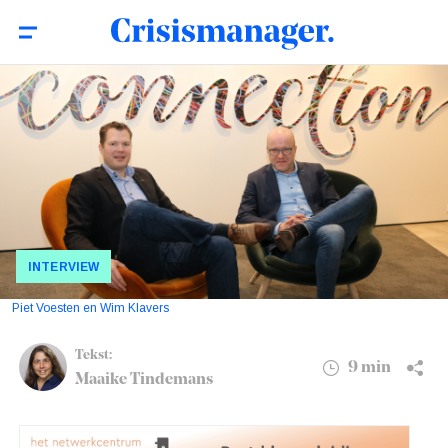
VodafoneZiggo: ‘Wij schalen ook op bij een
9 min
dreigende crisis’
INTERVIEW
Piet Voesten en Wim Klavers
Tekst:
9 min
Maaike Tindemans