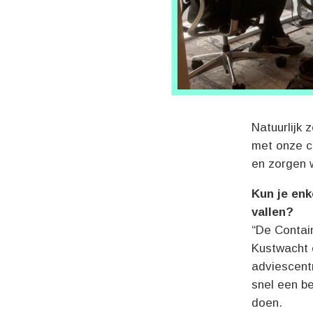
Natuurlijk
met onze cr
en zorgen 
Kun je enk
vallen?
“De Contai
Kustwacht e
adviescent
snel een be
doen.