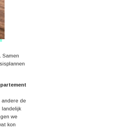
g. Samen
isisplannen
epartement
r andere de
landelijk
egen we
wat kon