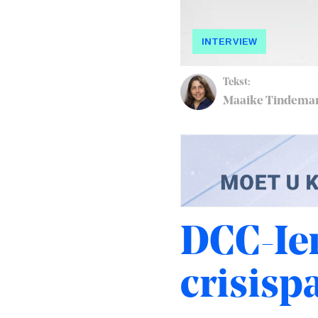
INTERVIEW
Tekst:
Maaike Tindema
DCC-Ie
crisisp