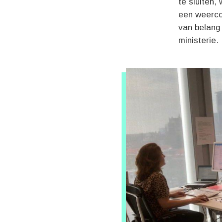
te sluiten,
een weercod
van belang 
ministerie.