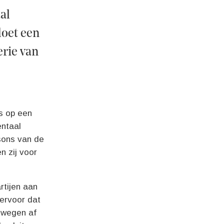
al
doet een
erie van
is op een
entaal
isons van de
n zij voor
rtijen aan
 ervoor dat
m wegen af