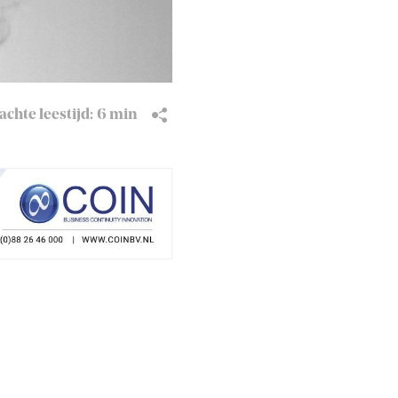
chte leestijd:
6 min