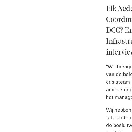
Elk Ned
Coördin
DCC? En 
Infrastr
intervi
“We brengen
van de bel
crisisteam 
andere org
het managen
Wij hebben 
tafel zitte
de besluitv