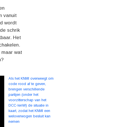
 en
m vanuit
nd wordt
de schrik
kbaar. Het
chakelen.
, maar wat
n?
Als het KNMI overweegt om
code rood af te geven,
brengen verschillende
partijen (onder het
voorzitterschap van het
DCC-IenW) de situatie in
kaart, zodat het KNMI een
weloverwogen besluit kan
nemen