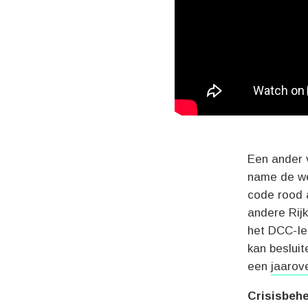
Een ander 
name de we
code rood 
andere Rij
het DCC-Ie
kan beslui
een
jaarov
Crisisbehe