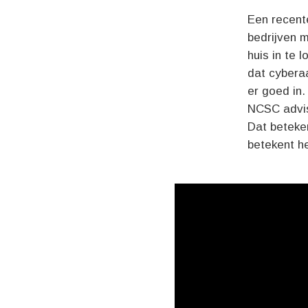
Een recente
bedrijven 
huis in te 
dat cyberaa
er goed in.
NCSC advise
Dat beteke
betekent h