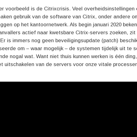
r voorbeeld is de Citrixcrisis. Veel overheidsinstellingen
maken gebruik van de software van Citrix, onder andere o
loggen op het kantoornetwerk. Als begin januari 2020 beke
nvallers actief naar kwetsbare Citrix-servers zoeken, zit 
 Er is immers nog geen beveiligingsupdate (patch) beschi
erde om – waar mogelijk – de systemen tijdelijk uit te s
nde nogal wat. Want niet thuis kunnen werken is één ding
et uitschakelen van de servers voor onze vitale processe