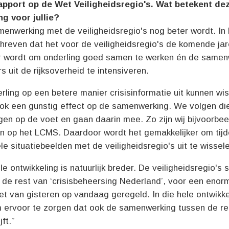
apport op de Wet Veiligheidsregio's. Wat betekent de
ng voor jullie?
enwerking met de veiligheidsregio's nog beter wordt. In 
hreven dat het voor de veiligheidsregio's de komende ja
er wordt om onderling goed samen te werken én de samen
s uit de rijksoverheid te intensiveren.
erling op een betere manier crisisinformatie uit kunnen wi
ook een gunstig effect op de samenwerking. We volgen di
gen op de voet en gaan daarin mee. Zo zijn wij bijvoorbee
n op het LCMS. Daardoor wordt het gemakkelijker om tij
ele situatiebeelden met de veiligheidsregio's uit te wissel
e ontwikkeling is natuurlijk breder. De veiligheidsregio's 
de rest van ‘crisisbeheersing Nederland’, voor een eno
iet van gisteren op vandaag geregeld. In die hele ontwikke
 ervoor te zorgen dat ook de samenwerking tussen de re
jft.”