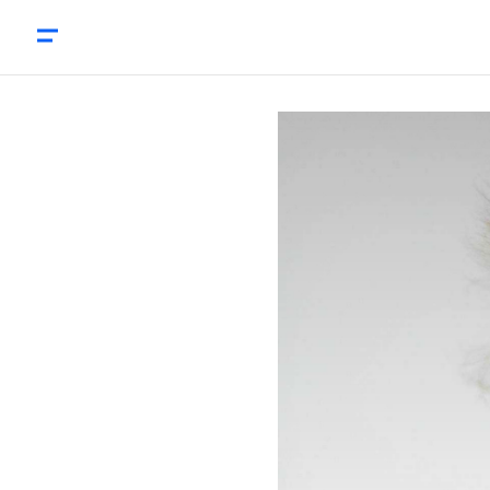
DCC-IenW: ‘We brengen crisispartners samen’