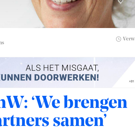
Verwa
ns
nW: ‘We brengen
artners samen’