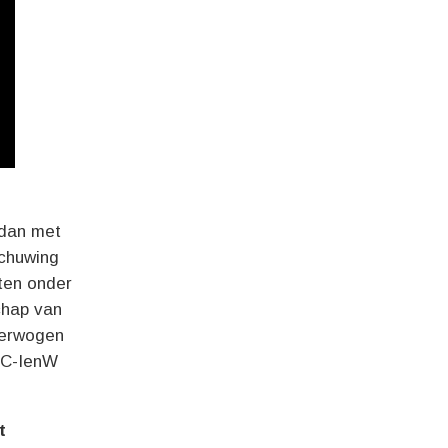
dan met
chuwing
ten onder
chap van
verwogen
DCC-IenW
t