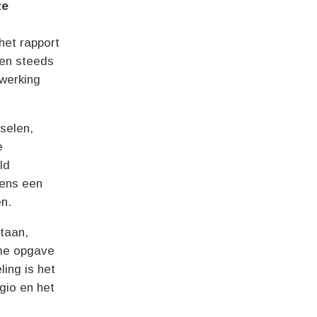
ze
het rapport
ren steeds
werking
sselen,
e
ld
dens een
en.
staan,
rme opgave
ling is het
gio en het