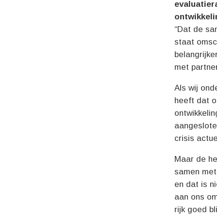
evaluatier
ontwikkeli
“Dat de sam
staat omsc
belangrijk
met partner
Als wij ond
heeft dat 
ontwikkelin
aangeslote
crisis actu
Maar de hel
samen met 
en dat is n
aan ons om
rijk goed bli