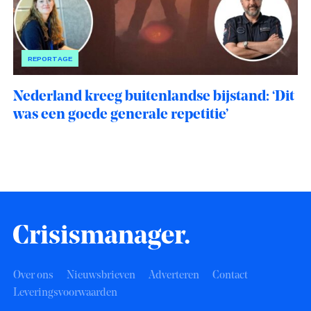
REPORTAGE
Nederland kreeg buitenlandse bijstand: ‘Dit
was een goede generale repetitie’
Over ons
Nieuwsbrieven
Adverteren
Contact
Leveringsvoorwaarden