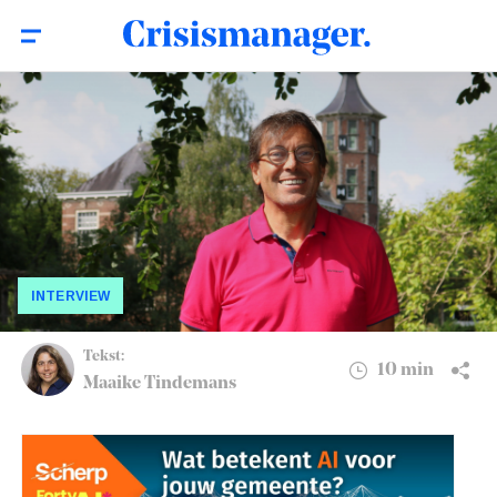
Crisismanager Brabantse Delta: ‘Van
10 min
intervisies leren we meer dan van
evaluatierapporten’
INTERVIEW
Tekst:
10 min
Maaike Tindemans