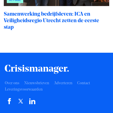
ACTUEEL
Samenwerking bedrijfsleven: ICA en
Veiligheidsregio Utrecht zetten de eerste
stap
Over ons
Nieuwsbrieven
Adverteren
Contact
Leveringsvoorwaarden