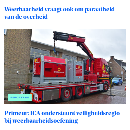
Weerbaarheid vraagt ook om paraatheid
van de overheid
REPORTAGE
Primeur: ICA ondersteunt veiligheidsregio
bij weerbaarheidsoefening