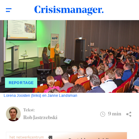
Langdurige stroomuitval: ‘Initiatieven van
9 min
burgers zijn vaak beter dan we denken’
REPORTAGE
Lorena Joosten (links) en Janne Landsman
Tekst:
9 min
Rob Jastrzebski