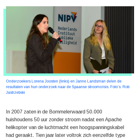
Onderzoekers Lorena Joosten (links) en Janne Landsman delen de
resultaten van hun onderzoek naar de Spaanse stroomcrisis. Foto’s: Rob
Jastrzebski
In 2007 zaten in de Bommelerwaard 50.000
huishoudens 50 uur zonder stroom nadat een Apache
helikopter van de luchtmacht een hoogspanningskabel
had geraakt. Tien jaar later voltrok zich eenzelfde type