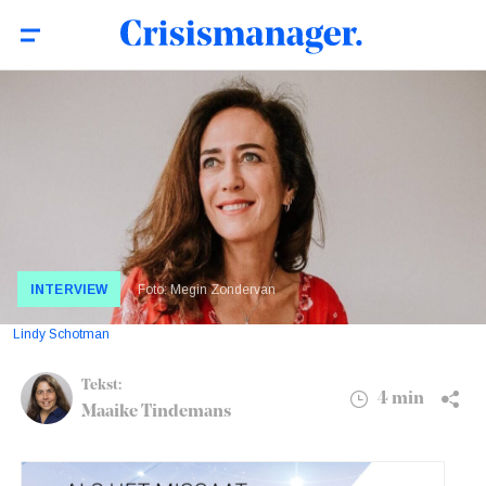
Crisiscommunicatie Eurovisie
4 min
Songfestival: ‘We hadden 18 scenario's
uitgewerkt’
INTERVIEW
Foto: Megin Zondervan
Lindy Schotman
Tekst:
4 min
Maaike Tindemans