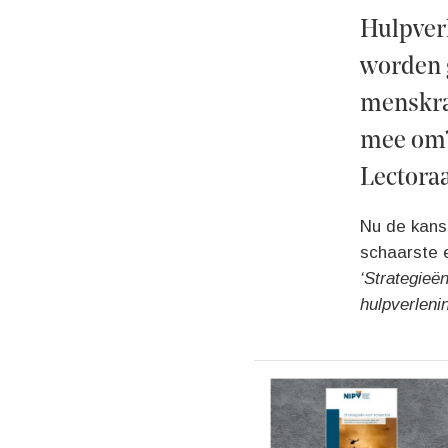
Hulpver
worden 
menskrac
mee om? 
Lectoraa
Nu de kans 
schaarste e
‘Strategieë
hulpverleni