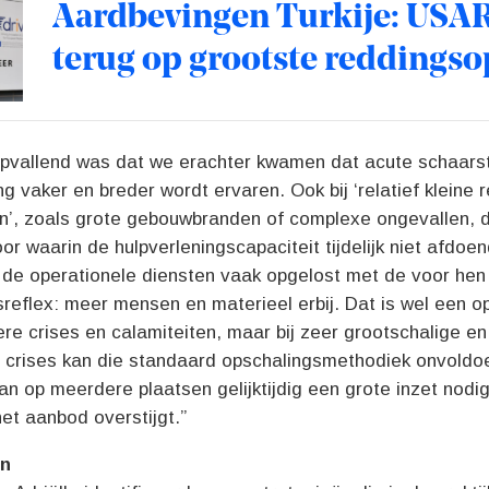
Aardbevingen Turkije: USAR.
terug op grootste reddingso
“Opvallend was dat we erachter kwamen dat acute schaarst
ng vaker en breder wordt ervaren. Ook bij ‘relatief kleine r
en’, zoals grote gebouwbranden of complexe ongevallen, 
oor waarin de hulpverleningscapaciteit tijdelijk niet afdoen
 de operationele diensten vaak opgelost met de voor he
reflex: meer mensen en materieel erbij. Dat is wel een o
ere crises en calamiteiten, maar bij zeer grootschalige en
ge crises kan die standaard opschalingsmethodiek onvoldoe
n op meerdere plaatsen gelijktijdig een grote inzet nodig
et aanbod overstijgt.”
ën