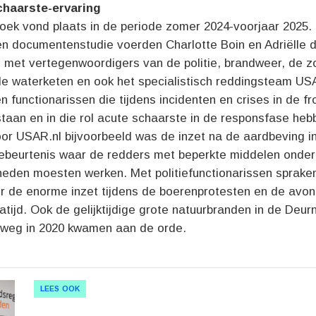
chaarste-ervaring
oek vond plaats in de periode zomer 2024-voorjaar 2025.
 en documentenstudie voerden Charlotte Boin en Adriëlle
 met vertegenwoordigers van de politie, brandweer, de z
e waterketen en ook het specialistisch reddingsteam USAR
n functionarissen die tijdens incidenten en crises in de fro
taan en in die rol acute schaarste in de responsfase heb
or USAR.nl bijvoorbeeld was de inzet na de aardbeving in 
ebeurtenis waar de redders met beperkte middelen onde
eden moesten werken. Met politiefunctionarissen spraken
r de enorme inzet tijdens de boerenprotesten en de avon
atijd. Ook de gelijktijdige grote natuurbranden in de Deu
weg in 2020 kwamen aan de orde.
LEES OOK