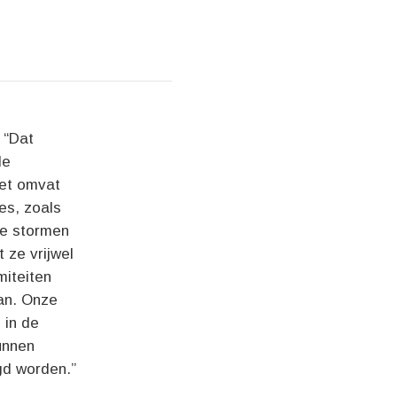
 “Dat
de
Het omvat
es, zoals
re stormen
 ze vrijwel
miteiten
aan. Onze
 in de
unnen
gd worden.”