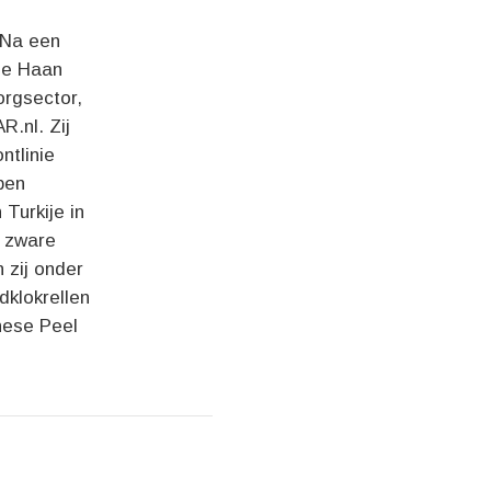
 Na een
 de Haan
orgsector,
.nl. Zij
ntlinie
ben
Turkije in
r zware
 zij onder
dklokrellen
rnese Peel