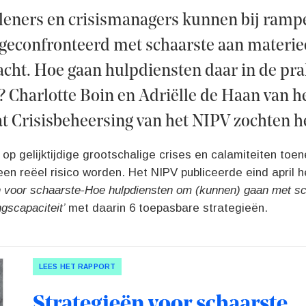
leners en crisismanagers kunnen bij ramp
geconfronteerd met schaarste aan materie
ht. Hoe gaan hulpdiensten daar in de pra
Charlotte Boin en Adriëlle de Haan van h
t Crisisbeheersing van het NIPV zochten he
op gelijktijdige grootschalige crises en calamiteiten toe
en reëel risico worden. Het NIPV publiceerde eind april 
n voor schaarste-Hoe hulpdiensten om (kunnen) gaan met sc
ngscapaciteit’
met daarin 6 toepasbare strategieën.
LEES HET RAPPORT
Strategieën voor schaarste