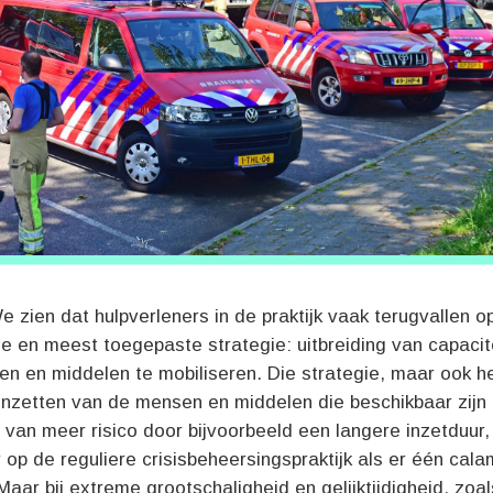
We zien dat hulpverleners in de praktijk vaak terugvallen o
e en meest toegepaste strategie: uitbreiding van capacit
n en middelen te mobiliseren. Die strategie, maar ook h
 inzetten van de mensen en middelen die beschikbaar zijn
van meer risico door bijvoorbeeld een langere inzetduur,
op de reguliere crisisbeheersingspraktijk als er één calam
. Maar bij extreme grootschaligheid en gelijktijdigheid, zoal