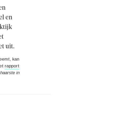
en
el en
ktijk
et
t uit.
neemt, kan
het
rapport
haarste in