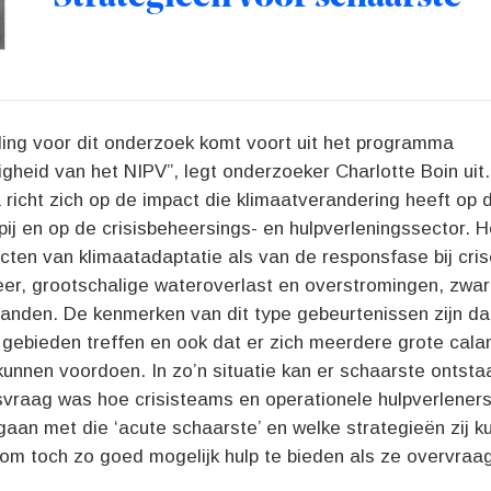
ding voor dit onderzoek komt voort uit het programma
igheid van het NIPV”, legt onderzoeker Charlotte Boin uit.
richt zich op de impact die klimaatverandering heeft op 
ij en op de crisisbeheersings- en hulpverleningssector. 
ten van klimaatadaptatie als van de responsfase bij cris
er, grootschalige wateroverlast en overstromingen, zwa
anden. De kenmerken van dit type gebeurtenissen zijn dat
e gebieden treffen en ook dat er zich meerdere grote cala
g kunnen voordoen. In zo’n situatie kan er schaarste ontst
vraag was hoe crisisteams en operationele hulpverleners
gaan met die ‘acute schaarste’ en welke strategieën zij k
om toch zo goed mogelijk hulp te bieden als ze overvraa