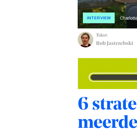
INTERVIEW
Charlott
Tekst:
Rob Jastrzebski
6 strat
meerder