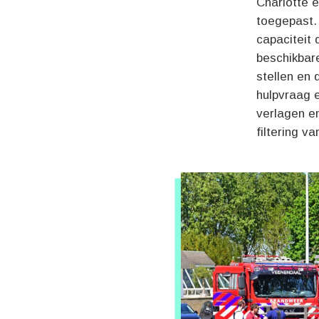
Charlotte e
toegepast.
capaciteit 
beschikbar
stellen en 
hulpvraag e
verlagen en
filtering 