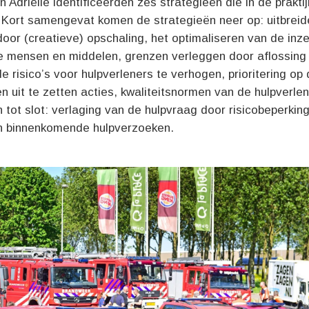
n Adriëlle identificeerden zes strategieën die in de prakti
 Kort samengevat komen de strategieën neer op: uitbreid
door (creatieve) opschaling, het optimaliseren van de inz
e mensen en middelen, grenzen verleggen door aflossing 
de risico’s voor hulpverleners te verhogen, prioritering op
n uit te zetten acties, kwaliteitsnormen van de hulpverlen
 tot slot: verlaging van de hulpvraag door risicobeperkin
van binnenkomende hulpverzoeken.