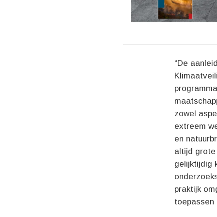
“De aanlei
Klimaatveil
programma 
maatschapp
zowel aspec
extreem we
en natuurbr
altijd grot
gelijktijdi
onderzoeks
praktijk om
toepassen 