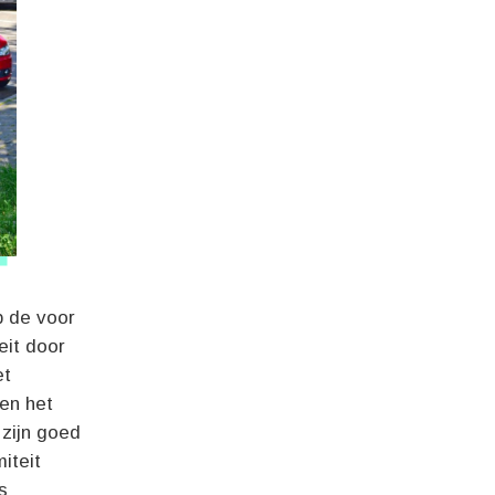
p de voor
eit door
et
 en het
 zijn goed
iteit
s