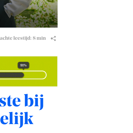
chte leestijd:
8 min
te bij
elijk