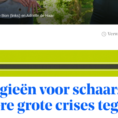
e Bion (links) en Adriëlle de Haan
Verwa
egieën voor schaars
e grote crises teg