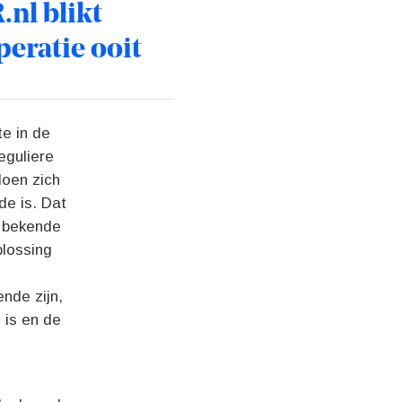
nl blikt
peratie ooit
e in de
eguliere
doen zich
de is. Dat
n bekende
plossing
nde zijn,
 is en de