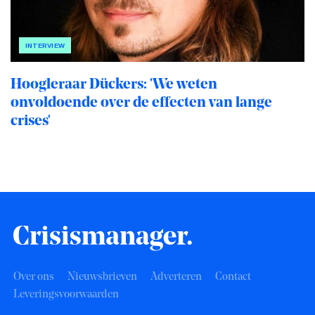
INTERVIEW
Hoogleraar Dückers: 'We weten
onvoldoende over de effecten van lange
crises'
Over ons
Nieuwsbrieven
Adverteren
Contact
Leveringsvoorwaarden