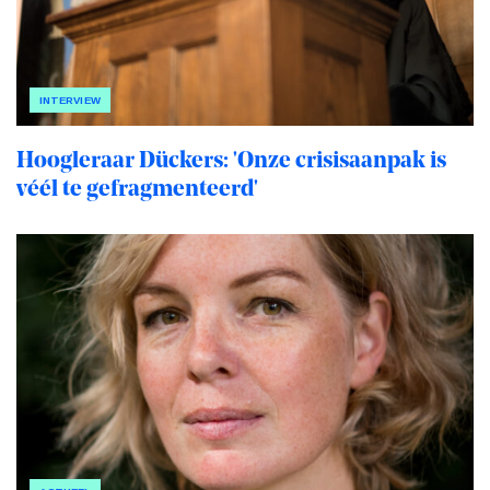
INTERVIEW
Hoogleraar Dückers: 'Onze crisisaanpak is
véél te gefragmenteerd'