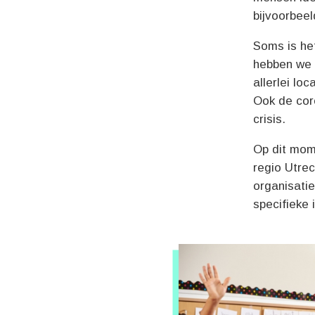
bijvoorbeel
Soms is het
hebben we 
allerlei lo
Ook de cor
crisis.
Op dit mom
regio Utre
organisati
specifieke 