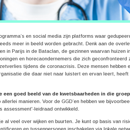
rogramma’s en social media zijn platforms waar gedupee
teeds meer in beeld worden gebracht. Denk aan de overl
n in Parijs in de Bataclan, de gezinnen waarvan huizen i
Groningen en horecaondernemers die zich geconfronteerd 
zetverlies tijdens de coronacrisis. Deze mensen hebben 
ganisatie die daar niet naar luistert en ervan leert, heeft 
je een goed beeld van de kwetsbaarheden in die groe
p allerlei manieren. Voor de GGD’en hebben we bijvoorbee
s assessment'-leidraad ontwikkeld.
e al veel over wijken en buurten. Je kunt op basis van ris
ntificeren en tussenpersonen inschakelen via lokale netw