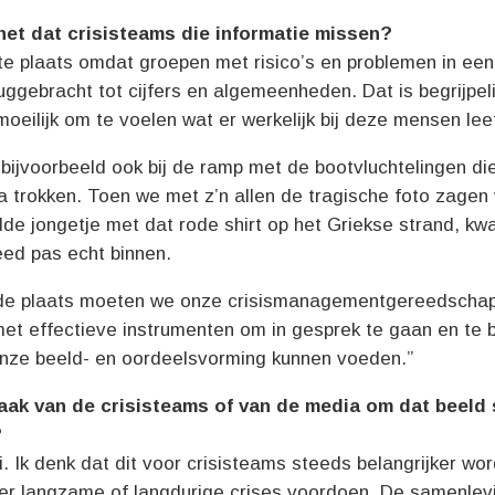
et dat crisisteams die informatie missen?
te plaats omdat groepen met risico’s en problemen in een
ggebracht tot cijfers en algemeenheden. Dat is begrijpel
oeilijk om te voelen wat er werkelijk bij deze mensen leef
 bijvoorbeeld ook bij de ramp met de bootvluchtelingen d
a trokken. Toen we met z’n allen de tragische foto zagen
de jongetje met dat rode shirt op het Griekse strand, kw
eed pas echt binnen.
de plaats moeten we onze crisismanagementgereedschap
et effectieve instrumenten om in gesprek te gaan en te bl
nze beeld- en oordeelsvorming kunnen voeden.”
taak van de crisisteams of van de media om dat beeld
?
i. Ik denk dat dit voor crisisteams steeds belangrijker wor
er langzame of langdurige crises voordoen. De samenlevi