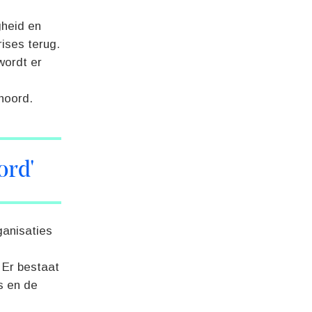
gheid en
ises terug.
wordt er
hoord.
ord'
ganisaties
 Er bestaat
s en de