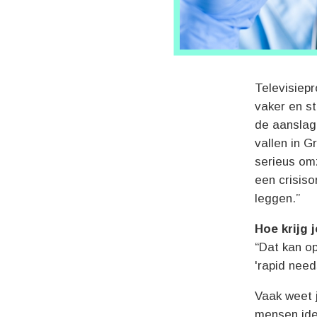
Televisiep
vaker en s
de aanslage
vallen in 
serieus om
een crisisor
leggen.”
Hoe krijg 
“Dat kan o
'rapid need
Vaak weet j
mensen ide