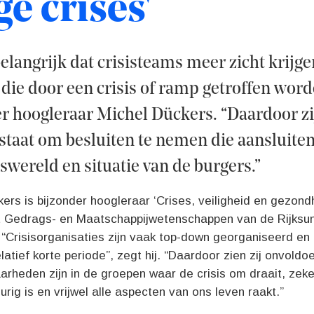
e crises'
belangrijk dat crisisteams meer zicht krijg
ie door een crisis of ramp getroffen worde
r hoogleraar Michel Dückers. “Daardoor zij
 staat om besluiten te nemen die aansluiten
swereld en situatie van de burgers.”
ers is bijzonder hoogleraar ‘Crises, veiligheid en gezond
it Gedrags- en Maatschappijwetenschappen van de Rijksuni
 “Crisisorganisaties zijn vaak top-down georganiseerd en
latief korte periode”, zegt hij. “Daardoor zien zij onvold
rheden zijn in de groepen waar de crisis om draait, zeke
durig is en vrijwel alle aspecten van ons leven raakt.”