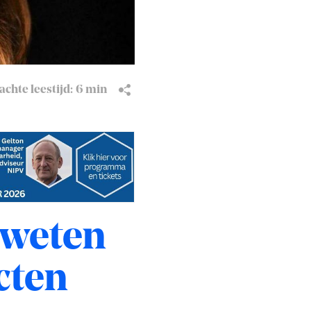
chte leestijd:
6 min
 weten
cten