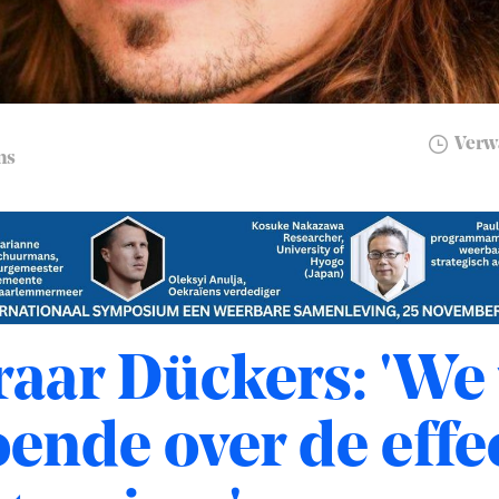
Verwa
ns
aar Dückers: 'We
ende over de effe