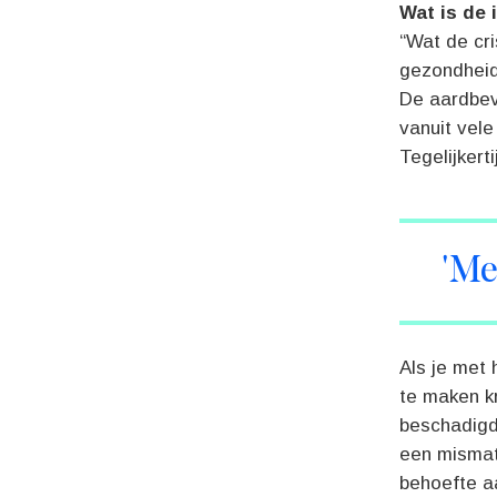
Wat is de 
“Wat de cri
gezondheid
De aardbevi
vanuit vele
Tegelijkert
'Me
Als je met 
te maken kr
beschadigd,
een mismat
behoefte a