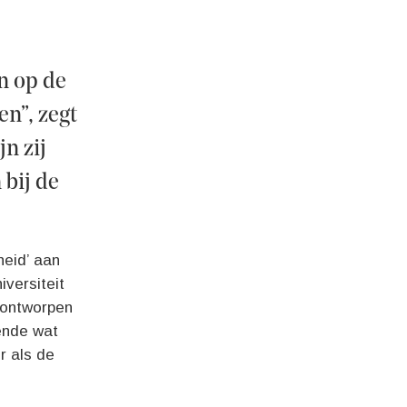
en op de
n”, zegt
n zij
 bij de
heid’ aan
versiteit
 ontworpen
oende wat
r als de