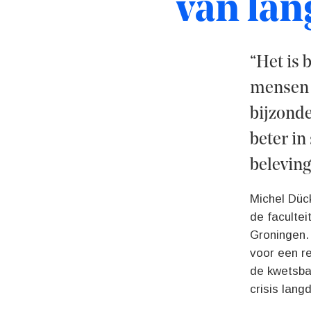
van lang
“Het is 
mensen d
bijzonde
beter in
beleving
Michel Dück
de faculte
Groningen.
voor een re
de kwetsbaa
crisis lang