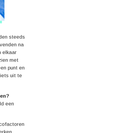
rden steeds
evenden na
n elkaar
zien met
een punt en
iets uit te
pen?
ld een
icofactoren
erken,