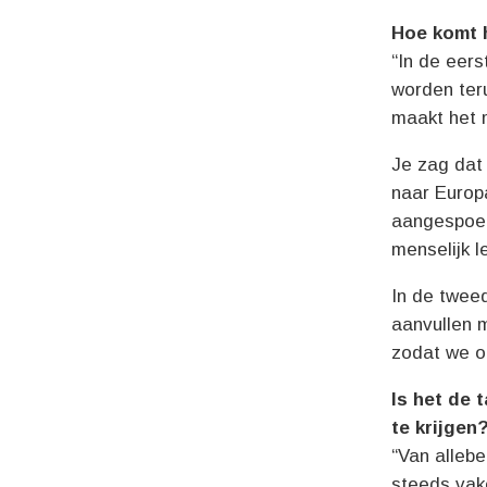
Hoe komt h
“In de eers
worden teru
maakt het m
Je zag dat
naar Europ
aangespoel
menselijk l
In de twee
aanvullen m
zodat we o
Is het de 
te krijgen
“Van allebe
steeds vak