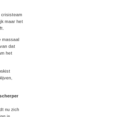
 crisisteam
ijk maar het
t.
ie massaal
 van dat
am het
skist
ijven,
 scherper
dt nu zich
ng is