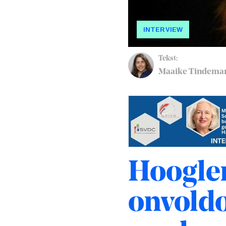
INTERVIEW
Tekst:
Maaike Tindema
Hoogler
onvoldo