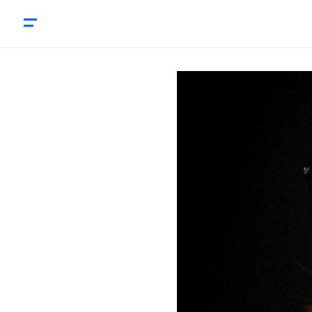
Hoogleraar Dückers: 'We weten onvoldoende over de ef