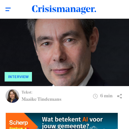
Hoogleraar Timmermans: ‘Organisaties
6 min
hebben betere antennes nodig’
INTERVIEW
Tekst:
6 min
Maaike Tindemans