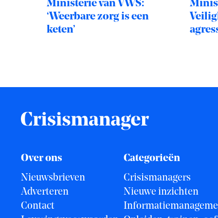
Ministerie van VWS:
Minist
‘Weerbare zorg is een
Veilig
keten’
agres
op all
Over ons
Categorieën
Nieuwsbrieven
Crisismanagers
Adverteren
Nieuwe inzichten
Contact
Informatiemanageme