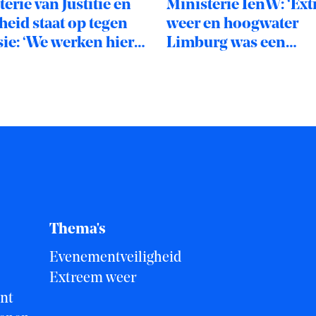
erie van Justitie en
Ministerie IenW: ‘Ex
heid staat op tegen
weer en hoogwater
sie: ‘We werken hier
Limburg was een
e niveaus aan’
uitdagende crisis’
Thema's
Evenementveiligheid
Extreem weer
nt