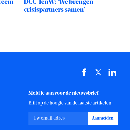
treem
DCC-IenW: ‘We brengen
crisispartners samen’
Meld je aan voor de nieuwsbrief
Blijf op de hoogte van de laatste artikelen.