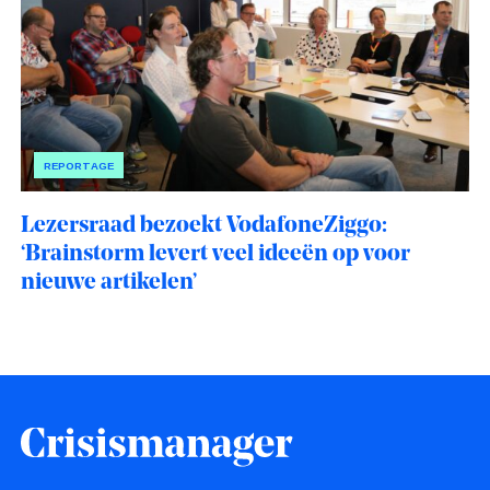
REPORTAGE
Lezersraad bezoekt VodafoneZiggo:
‘Brainstorm levert veel ideeën op voor
nieuwe artikelen’