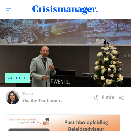
Sturen op Veiligheid: ‘Je bent ook
8 min
verantwoordelijk als je niets doet’
ACTUEEL
Tekst:
8 min
Maaike Tindemans