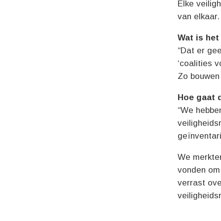
Elke veilig
van elkaar.
Wat is he
“Dat er gee
‘coalities 
Zo bouwen 
Hoe gaat d
“We hebben 
veiligheid
geïnventari
We merkten
vonden om 
verrast ov
veiligheid