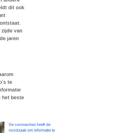
ldt dit ook
unt
ontstaat.
 zijde van
nde jaren
Daarom
’s te
nformatie
t het beste
De coronacrisis heeft de
noodzaak om informatie te