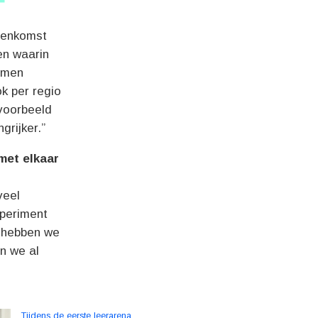
eenkomst
en waarin
amen
k per regio
jvoorbeeld
grijker.”
met elkaar
veel
xperiment
s hebben we
n we al
Tijdens de eerste leerarena