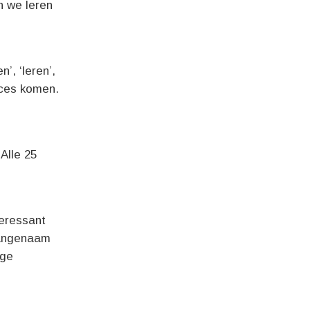
n we leren
’, ‘leren’,
ices komen.
Alle 25
teressant
aangenaam
ige