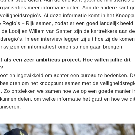
organisaties meer informatie delen. Aan de andere kant ge
veiligheidsregio’s. Al deze informatie komt in het Knoopp
 Regio’s – Rijk samen, zodat er een goed landelijk beeld 
de Looij en Willem van Santen zijn de kartrekkers aan de
idsregio’s. In een interview leggen zij uit hoe zij de kome
werkwijzen en informatiestromen samen gaan brengen.
t als een zeer ambitieus project. Hoe willen jullie dit
n?
 groot en ingewikkeld om achter een bureau te bedenken. 
besloten om het knooppunt samen met de veiligheidsregio
n. Zo ontdekken we samen hoe we op een goede manier i
kunnen delen, om welke informatie het gaat en hoe we di
aniseren.