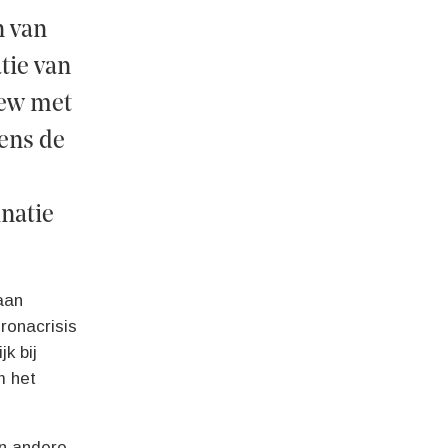
n van
tie van
iew met
ens de
natie
aan
ronacrisis
k bij
m het
en andere