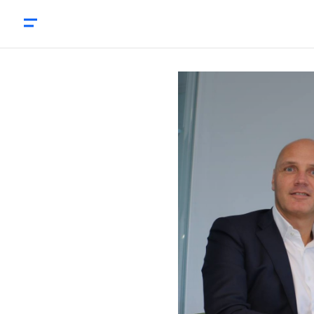
KCR2: ‘We brengen alle relevante informatie samen’