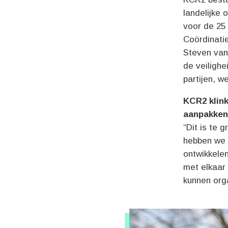
landelijke 
voor de 25 
Coördinatie
Steven van 
de veilighe
partijen, 
KCR2 klink
aanpakke
“Dit is te
hebben we 
ontwikkele
met elkaar 
kunnen org