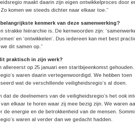
heidsregio maakt daarin zijn eigen ontwikkelproces door e
 Zo komen we steeds dichter naar elkaar toe.”
t belangrijkste kenmerk van deze samenwerking?
n strakke hiërarchie is. De kernwoorden zijn: ‘samenwerken
vormen’ en ‘ontwikkelen’. Dus iedereen kan met best pract
we dit samen op.”
it praktisch in zijn werk?
allereerst op 25 januari een startbijeenkomst gehouden. 
sregio’s waren daarin vertegenwoordigd. We hebben toen
seerd wat de verschillende veiligheidsregio’s al doen.
 dat de deelnemers van de veiligheidsregio’s het ook in
van elkaar te horen waar zij mee bezig zijn. We waren 
er de energie en de betrokkenheid van de mensen. Somm
sregio’s waren al verder dan we gedacht hadden.