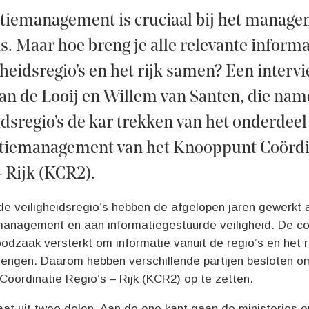
tiemanagement is cruciaal bij het manage
is. Maar hoe breng je alle relevante informa
gheidsregio’s en het rijk samen? Een interv
an de Looij en Willem van Santen, die nam
idsregio’s de kar trekken van het onderdeel
tiemanagement van het Knooppunt Coördi
– Rijk (KCR2).
de veiligheidsregio’s hebben de afgelopen jaren gewerkt 
management en aan informatiegestuurde veiligheid. De co
odzaak versterkt om informatie vanuit de regio’s en het rij
brengen. Daarom hebben verschillende partijen besloten o
oördinatie Regio’s – Rijk (KCR2) op te zetten.
at uit twee delen. Aan de ene kant gaan de ministeries 