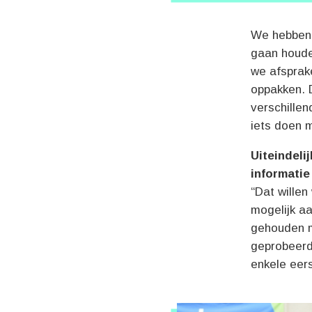
We hebben 
gaan houde
we afsprak
oppakken. D
verschillen
iets doen m
Uiteindeli
informatie
“Dat willen
mogelijk aa
gehouden m
geprobeerd
enkele eer