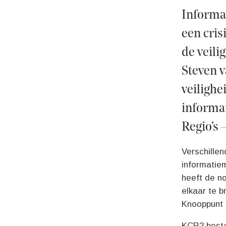
Informa
een cris
de veili
Steven v
veilighe
informa
Regio’s 
Verschillen
informatie
heeft de no
elkaar te 
Knooppunt C
KCR2 besta