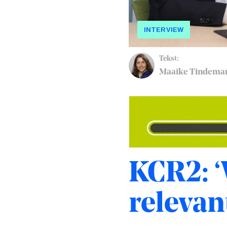
INTERVIEW
Tekst:
Maaike Tindema
KCR2: ‘
relevan