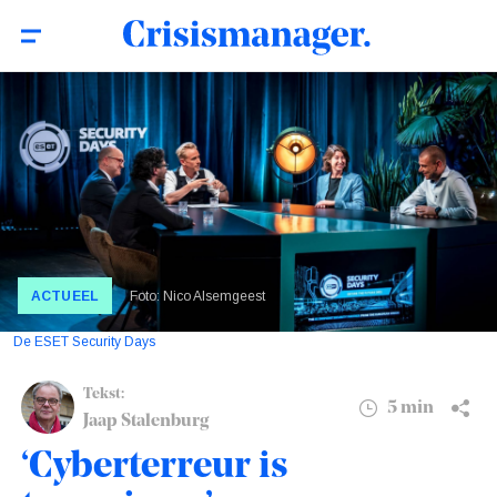
5 min
‘Cyberterreur is terrorisme’
ACTUEEL
Foto: Nico Alsemgeest
De ESET Security Days
Tekst:
5 min
Jaap Stalenburg
‘Cyberterreur is