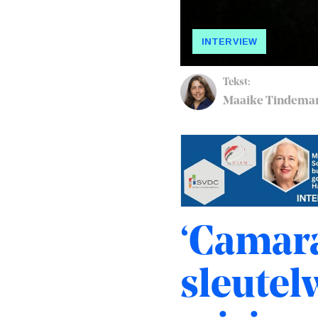
INTERVIEW
Tekst:
Maaike Tindema
‘Camara
sleutel