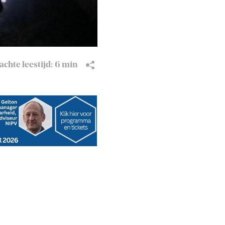
chte leestijd:
6 min