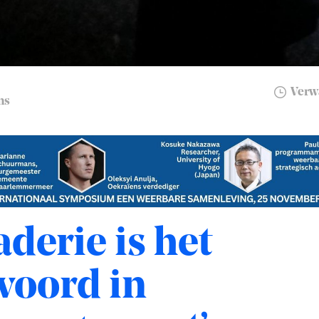
Verwa
ns
derie is het
woord in