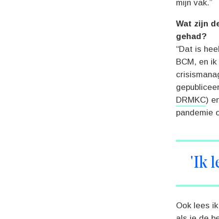
mijn vak.”
Wat zijn d
gehad?
“Dat is hee
BCM, en ik
crisismana
gepublicee
DRMKC
) e
pandemie o
'Ik 
Ook lees ik
als je de 