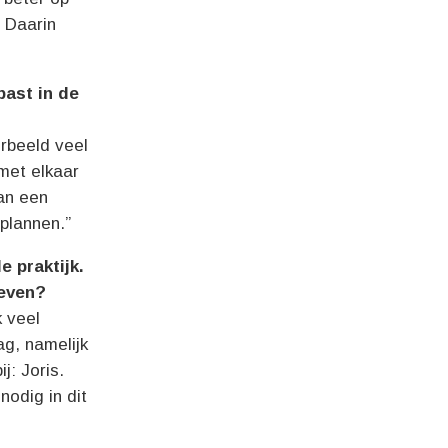
 Daarin
past in de
orbeeld veel
met elkaar
an een
 plannen.”
e praktijk.
leven?
k veel
ag, namelijk
: Joris.
nodig in dit