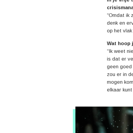
crisismana
“Omdat ik z
denk en erv
op het vlak 
Wat hoop j
“Ik weet ni
is dat er v
geen goed 
zou er in 
mogen kome
elkaar kun