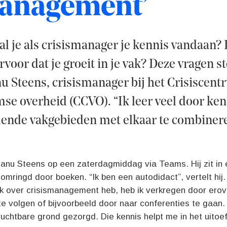
management’
l je als crisismanager je kennis vandaan?
ervoor dat je groeit in je vak? Deze vragen st
 Steens, crisismanager bij het Crisiscent
se overheid (CCVO). “Ik leer veel door ken
lende vakgebieden met elkaar te combinere
Manu Steens op een zaterdagmiddag via Teams. Hij zit in
mringd door boeken. “Ik ben een autodidact”, vertelt hij. 
ik over crisismanagement heb, heb ik verkregen door erov
e volgen of bijvoorbeeld door naar conferenties te gaan.
uchtbare grond gezorgd. Die kennis helpt me in het uitoe