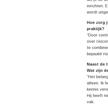
inrichten. 
wordt uitg
Hoe zorg j
praktijk?
“Door conti
over risic
te combine
bepaald ris
Naast de t
Wat zijn de
“Het belang
alleen. Ik 
kennis verw
Hij heeft m
vak.