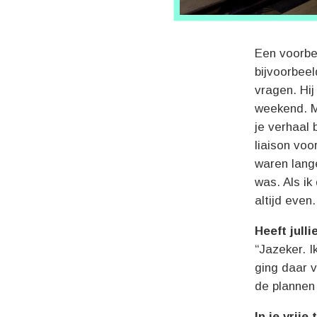
Een voorbee
bijvoorbeel
vragen. Hij
weekend. M
je verhaal b
liaison voo
waren lang
was. Als ik
altijd even
Heeft jull
“Jazeker. I
ging daar v
de plannen
In je vrije