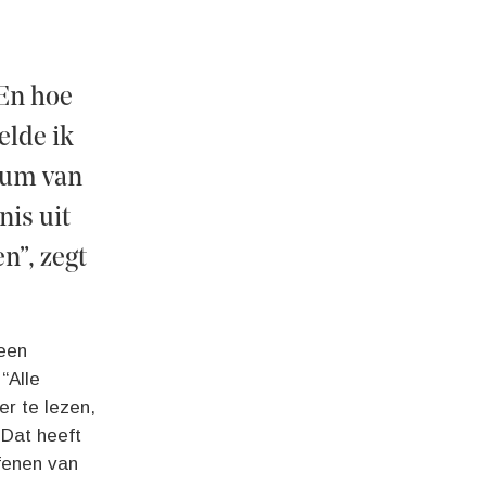
 En hoe
elde ik
rum van
nis uit
n”, zegt
 een
“Alle
er te lezen,
 Dat heeft
fenen van