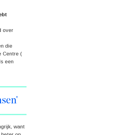
ebt
d over
n die
 Centre (
ls een
nsen'
grijk, want
 beter op