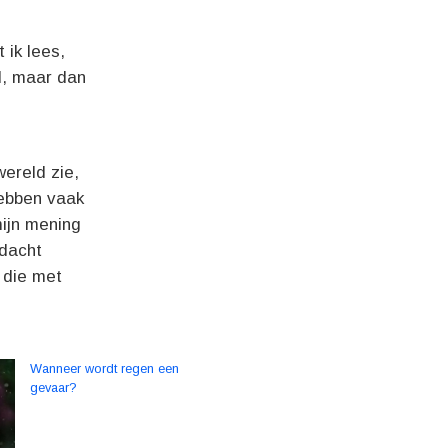
 ik lees,
d, maar dan
wereld zie,
hebben vaak
ijn mening
ndacht
 die met
Wanneer wordt regen een
gevaar?