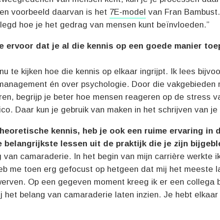
Een voorbeeld daarvan is het
7E-model
van Fran Bambust.
elegd hoe je het gedrag van mensen kunt beïnvloeden.”
e ervoor dat je al die kennis op een goede manier toe
nu te kijken hoe die kennis op elkaar ingrijpt. Ik lees bijvo
omanagement én over psychologie. Door die vakgebieden 
ren, begrijp je beter hoe mensen reageren op de stress v
ico. Daar kun je gebruik van maken in het schrijven van je
heoretische kennis, heb je ook een ruime ervaring in d
 belangrijkste lessen uit de praktijk die je zijn bijgeb
 van camaraderie. In het begin van mijn carrière werkte i
heb me toen erg gefocust op hetgeen dat mij het meeste l
erven. Op een gegeven moment kreeg ik er een collega bij
ij het belang van camaraderie laten inzien. Je hebt elkaar 