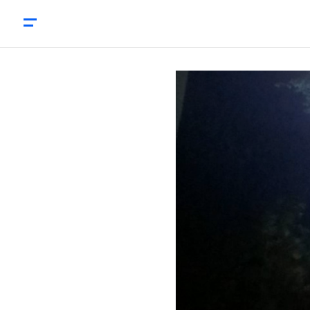
‘Camaraderie is het sleutelwoord in crisismanagemen