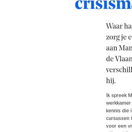
crisis
Waar haa
zorg je 
aan Manu
de Vlaam
verschil
hij.
Ik spreek 
werkkamer o
kennis die 
cursussen t
voor een vr