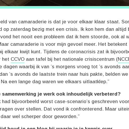
ld van camaraderie is dat je voor elkaar klaar staat. So
d op zaterdag bezig met een crisis. Ik kon hem dan altijd 
 vond het nooit een probleem dat ik hem stoorde, ook al 
aar camaraderie is voor mijn gevoel meer. Het betekent 
ij elkaar kwijt kunt. Tijdens de coronacrisis zat ik bijvoorb
r het
CCVO
aan tafel bij het nationale crisiscentrum (
NCC
e dagen waarbij ik van ’s morgens vroeg tot ’s avonds aa
 dan ’s avonds de laatste trein naar huis pakte, belden we
. Na een lange dag waren we elkaars uitlaatklep.”
ie samenwerking je werk ook inhoudelijk verbeterd?
k had bijvoorbeeld worst case-scenario’s geschreven voo
ragen over stellen. Dat vond ik confronterend. Maar uiteind
 daar wel scherper door geworden.”
 tijd houd je een blog bij waarin je je kennis over