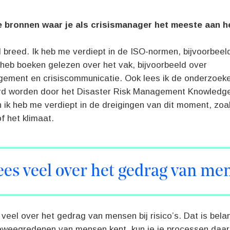
e bronnen waar je als crisismanager het meeste aan h
l breed. Ik heb me verdiept in de ISO-normen, bijvoorbeel
 heb boeken gelezen over het vak, bijvoorbeeld over
gement en crisiscommunicatie. Ook lees ik de onderzoeke
rd worden door het Disaster Risk Management Knowledge
n ik heb me verdiept in de dreigingen van dit moment, zoa
f het klimaat.
lees veel over het gedrag van me
 veel over het gedrag van mensen bij risico’s. Dat is belan
beweegredenen van mensen kent, kun je je processen daar