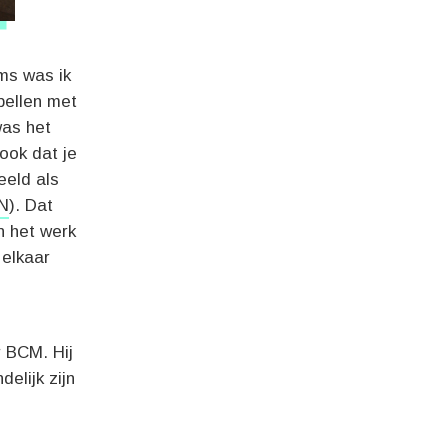
ms was ik
bellen met
was het
ook dat je
eeld als
N
). Dat
n het werk
 elkaar
r BCM. Hij
elijk zijn