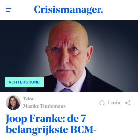
Joop Franke: de 7 belangrijkste BCM-
4 min
stappen
ACHTERGROND
Tekst:
4 min
Maaike Tindemans
Joop Franke: de 7
belangrijkste BCM-