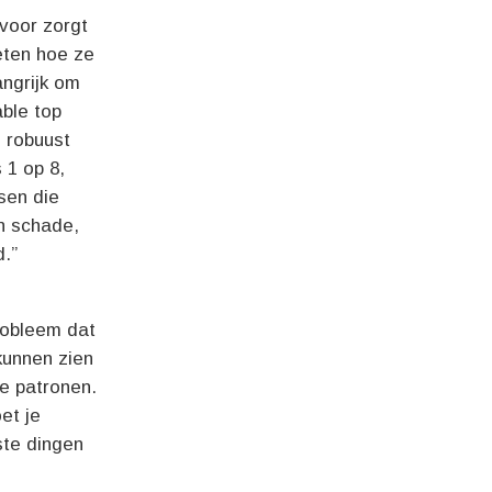
rvoor zorgt
eten hoe ze
angrijk om
able top
 robuust
 1 op 8,
sen die
n schade,
d.”
probleem dat
kunnen zien
e patronen.
et je
ste dingen