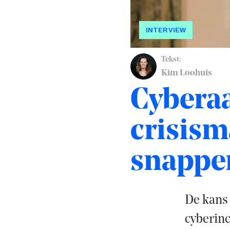
INTERVIEW
Tekst:
Kim Loohuis
Cyberaa
crisism
snappen
De kans 
cyberinc