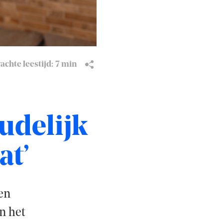
chte leestijd:
7 min
udelijk
at’
en
n het