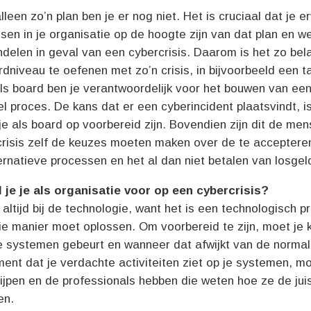
leen zo’n plan ben je er nog niet. Het is cruciaal dat je e
en in je organisatie op de hoogte zijn van dat plan en w
elen in geval van een cybercrisis. Daarom is het zo bel
dniveau te oefenen met zo’n crisis, in bijvoorbeeld een t
ls board ben je verantwoordelijk voor het bouwen van een
l proces. De kans dat er een cyberincident plaatsvindt, is
e als board op voorbereid zijn. Bovendien zijn dit de men
 crisis zelf de keuzes moeten maken over de te acceptere
ernatieve processen en het al dan niet betalen van losgel
 je je als organisatie voor op een cybercrisis?
 altijd bij de technologie, want het is een technologisch 
ie manier moet oplossen. Om voorbereid te zijn, moet je 
je systemen gebeurt en wanneer dat afwijkt van de normal
nt dat je verdachte activiteiten ziet op je systemen, mo
ijpen en de professionals hebben die weten hoe ze de jui
en.