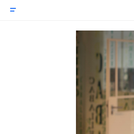
Cyberaanvallen: ‘Een crisismanager moet inhoudelijk 