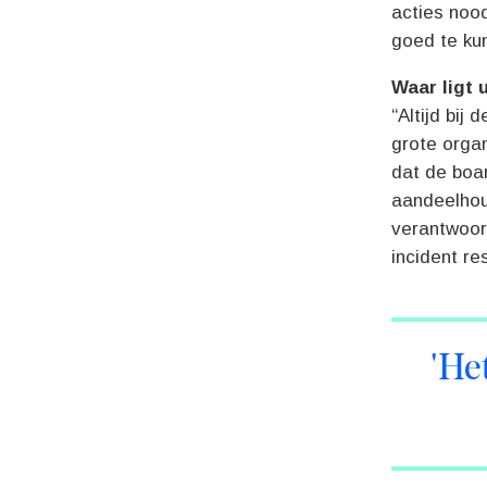
acties nood
goed te ku
Waar ligt 
“Altijd bij
grote orga
dat de boar
aandeelhoud
verantwoor
incident re
'He