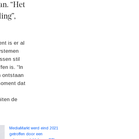
an. “Het
ing”,
t is er al
systemen
sen stil
en is. “In
n ontstaan
 moment dat
uiten de
MediaMarkt werd eind 2021
getroffen door een