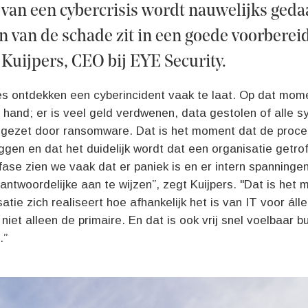
van een cybercrisis wordt nauwelijks geda
 van de schade zit in een goede voorbereid
b Kuijpers, CEO bij EYE Security.
s ontdekken een cyberincident vaak te laat. Op dat momen
 hand; er is veel geld verdwenen, data gestolen of alle 
t gezet door ransomware. Dat is het moment dat de proces
ggen en dat het duidelijk wordt dat een organisatie getroff
fase zien we vaak dat er paniek is en er intern spanninge
ntwoordelijke aan te wijzen”, zegt Kuijpers. "Dat is het
atie zich realiseert hoe afhankelijk het is van IT voor álle
niet alleen de primaire. En dat is ook vrij snel voelbaar b
.”