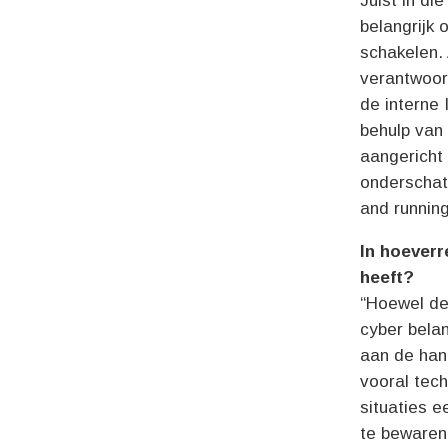
Juist in di
belangrijk 
schakelen. 
verantwoor
de interne 
behulp van 
aangericht 
onderschat 
and running
In hoeverr
heeft?
“Hoewel de 
cyber belan
aan de hand
vooral tech
situaties e
te bewaren 