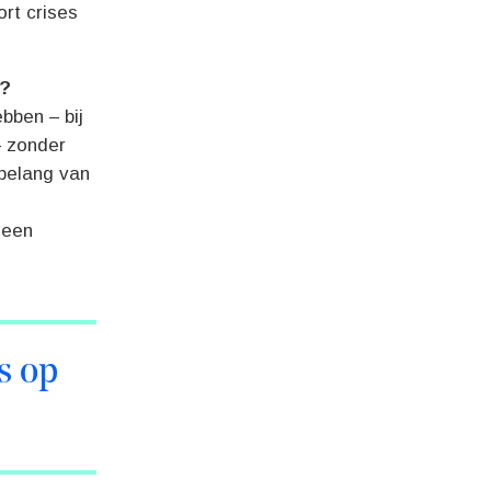
ort crises
e?
ebben – bij
– zonder
 belang van
 een
s op