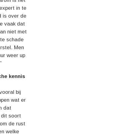
arom is het
expert in te
d is over de
we vaak dat
dan niet met
ote schade
rstel. Men
uur weer up
”
che kennis
ooral bij
ppen wat er
m dat
 dit soort
 om de rust
en welke