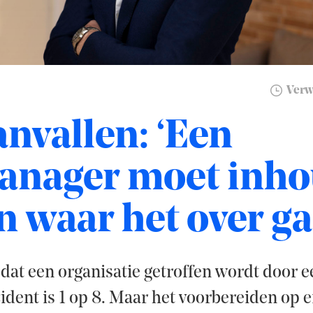
Verwa
nvallen: ‘Een
anager moet inho
 waar het over ga
dat een organisatie getroffen wordt door e
ident is 1 op 8. Maar het voorbereiden op e