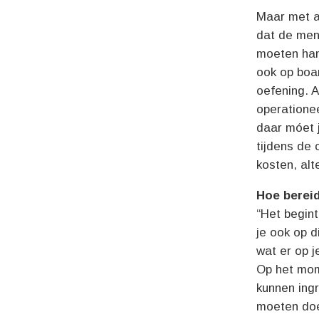
Maar met al
dat de mens
moeten hand
ook op boar
oefening. A
operationee
daar móet j
tijdens de
kosten, alt
Hoe bereid
“Het begint
je ook op d
wat er op 
Op het mome
kunnen ingr
moeten do