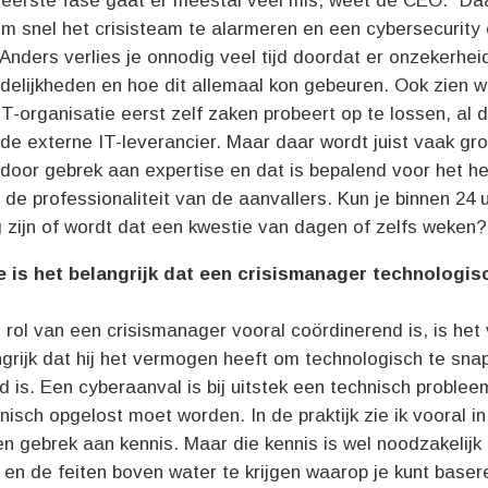
e eerste fase gaat er meestal veel mis, weet de CEO. “Da
om snel het crisisteam te alarmeren en een cybersecurity 
Anders verlies je onnodig veel tijd doordat er onzekerhei
delijkheden en hoe dit allemaal kon gebeuren. Ook zien 
IT-organisatie eerst zelf zaken probeert op te lossen, al 
de externe IT-leverancier. Maar daar wordt juist vaak gr
door gebrek aan expertise en dat is bepalend voor het he
de professionaliteit van de aanvallers. Kun je binnen 24 
 zijn of wordt dat een kwestie van dagen of zelfs weken?
e is het belangrijk dat een crisismanager technologis
rol van een crisismanager vooral coördinerend is, is het v
grijk dat hij het vermogen heeft om technologisch te sna
 is. Een cyberaanval is bij uitstek een technisch problee
nisch opgelost moet worden. In de praktijk zie ik vooral in
en gebrek aan kennis. Maar die kennis is wel noodzakelijk
en de feiten boven water te krijgen waarop je kunt baser